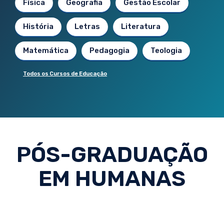
Física
Geografia
Gestão Escolar
História
Letras
Literatura
Matemática
Pedagogia
Teologia
Todos os Cursos de Educação
PÓS-GRADUAÇÃO
EM HUMANAS