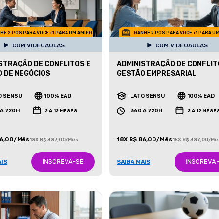
HE 2 POS PARA VOCE +1 PARA UM AMIGO
GANHE 2 POS PARA VOCE +1 PARA U
COM VIDEOAULAS
COM VIDEOAULAS
STRAÇÃO DE CONFLITOS E
ADMINISTRAÇÃO DE CONFLIT
 DE NEGÓCIOS
GESTÃO EMPRESARIAL
O SENSU
100% EAD
LATO SENSU
100% EAD
 A 720H
360 A 720H
2 A 12 MESES
2 A 12 MESE
86,00/Mês
18X R$ 86,00/Mês
18X R$ 387,00/Mês
18X R$ 387,00/Mê
INSCREVA-SE
INSCREVA
AIS
SAIBA MAIS