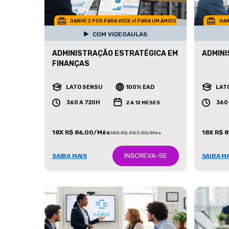
GANHE 2 POS PARA VOCE +1 PARA UM AMIGO
GAN
COM VIDEOAULAS
ADMINISTRAÇÃO ESTRATÉGICA EM
ADMINI
FINANÇAS
LATO SENSU
100% EAD
LAT
360 A 720H
360
2 A 12 MESES
18X R$ 86,00/Mês
18X R$ 
18X R$ 387,00/Mês
INSCREVA-SE
SAIBA MAIS
SAIBA M