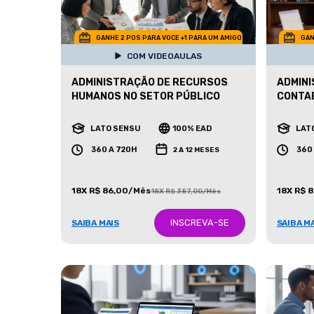
GANHE 2 POS PARA VOCE +1 PARA UM AMIGO
GAN
COM VIDEOAULAS
ADMINISTRAÇÃO DE RECURSOS
ADMINI
HUMANOS NO SETOR PÚBLICO
CONTAB
LATO SENSU
100% EAD
LAT
360 A 720H
360
2 A 12 MESES
18X R$ 86,00/Mês
18X R$ 
18X R$ 387,00/Mês
INSCREVA-SE
SAIBA MAIS
SAIBA M