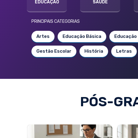
EDUCAÇÃO
SAÚDE
PRINCIPAIS CATEGORIAS
Artes
Educação Básica
Educação 
Gestão Escolar
História
Letras
PÓS-GR