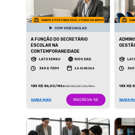
GANHE 2 POS PARA VOCE +1 PARA UM AMIGO
GAN
COM VIDEOAULAS
A FUNÇÃO DO SECRETÁRIO
ADMINI
ESCOLAR NA
GESTÃO
CONTEMPORANEIDADE
LATO SENSU
100% EAD
LAT
360 A 720H
360
2 A 12 MESES
18X R$ 86,00/Mês
18X R$ 
18X R$ 387,00/Mês
INSCREVA-SE
SAIBA MAIS
SAIBA M