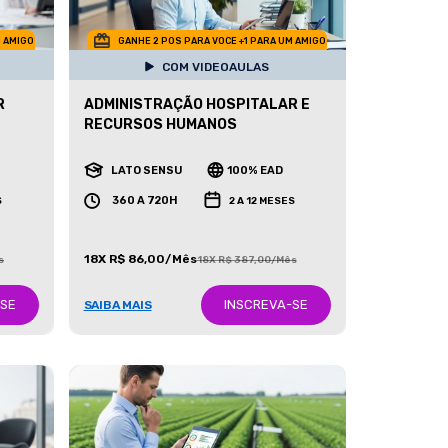
M AMIGO
GANHE 2 POS PARA VOCE +1 PARA UM AMIGO
COM VIDEOAULAS
R
ADMINISTRAÇÃO HOSPITALAR E
RECURSOS HUMANOS
LATO SENSU
100% EAD
360 A 720H
S
2 A 12 MESES
18X R$ 86,00/Mês
s
18X R$ 387,00/Mês
-SE
INSCREVA-SE
SAIBA MAIS