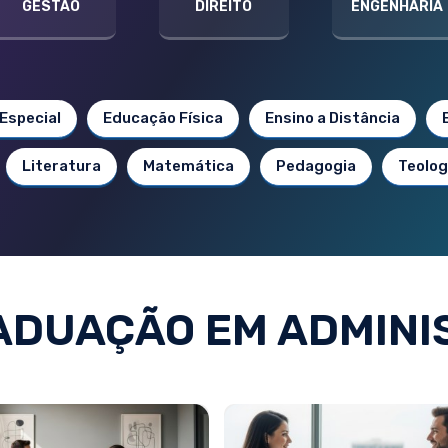
GESTÃO
DIREITO
ENGENHARIA
Especial
Educação Física
Ensino a Distância
Literatura
Matemática
Pedagogia
Teolog
ADUAÇÃO EM ADMINI