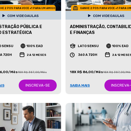
HE 2 POS PARA VOCE +1 PARA UM AMIGO
GANHE 2 POS PARA VOCE +1 PARA U
COM VIDEOAULAS
COM VIDEOAULAS
STRAÇÃO PÚBLICA E
ADMINISTRAÇÃO, CONTABILI
O ESTRATÉGICA
E FINANÇAS
O SENSU
100% EAD
LATO SENSU
100% EAD
 A 720H
360 A 720H
2 A 12 MESES
2 A 12 MESE
86,00/Mês
18X R$ 86,00/Mês
18X R$ 387,00/Mês
18X R$ 387,00/Mê
INSCREVA-SE
INSCREVA
AIS
SAIBA MAIS