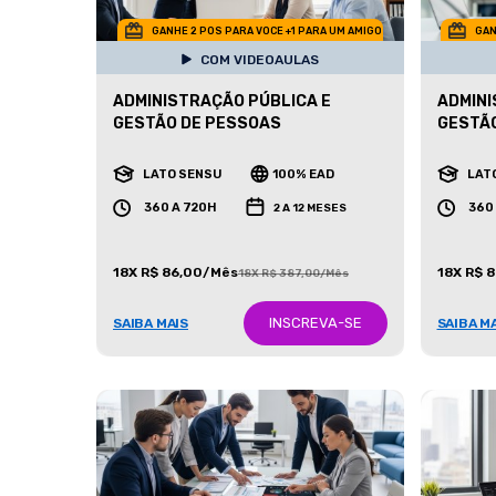
GANHE 2 POS PARA VOCE +1 PARA UM AMIGO
GAN
COM VIDEOAULAS
ADMINISTRAÇÃO PÚBLICA E
ADMINI
GESTÃO DE PESSOAS
GESTÃ
LATO SENSU
100% EAD
LAT
360 A 720H
360
2 A 12 MESES
18X R$ 86,00/Mês
18X R$ 
18X R$ 387,00/Mês
INSCREVA-SE
SAIBA MAIS
SAIBA M