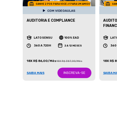
GANHE 2 POS PARA VOCE +1 PARA UM AMIGO
GAN
COM VIDEOAULAS
AUDITORIA E COMPLIANCE
AUDITO
FINANC
LATO SENSU
100% EAD
LAT
360 A 720H
360
2 A 12 MESES
18X R$ 86,00/Mês
18X R$ 
18X R$ 387,00/Mês
INSCREVA-SE
SAIBA MAIS
SAIBA M