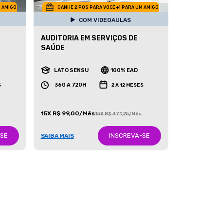
M AMIGO
GANHE 2 POS PARA VOCE +1 PARA UM AMIGO
COM VIDEOAULAS
AUDITORIA EM SERVIÇOS DE
SAÚDE
LATO SENSU
100% EAD
360 A 720H
S
2 A 12 MESES
15X R$ 99,00/Mês
15X R$ 371,25/Mês
-SE
INSCREVA-SE
SAIBA MAIS