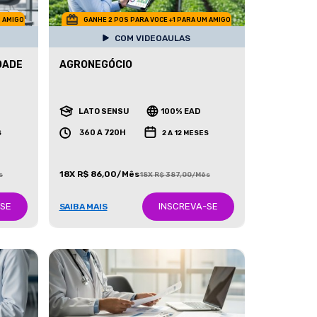
M AMIGO
GANHE 2 POS PARA VOCE +1 PARA UM AMIGO
COM VIDEOAULAS
DADE
AGRONEGÓCIO
LATO SENSU
100% EAD
360 A 720H
S
2 A 12 MESES
18X R$ 86,00/Mês
s
18X R$ 387,00/Mês
-SE
INSCREVA-SE
SAIBA MAIS