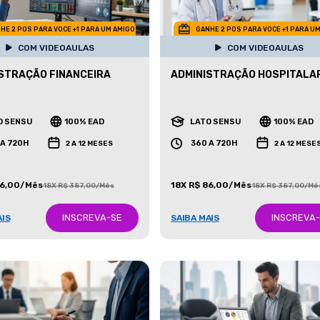
HE 2 POS PARA VOCE +1 PARA UM AMIGO
GANHE 2 POS PARA VOCE +1 PARA U
COM VIDEOAULAS
COM VIDEOAULAS
STRAÇÃO FINANCEIRA
ADMINISTRAÇÃO HOSPITALA
O SENSU
100% EAD
LATO SENSU
100% EAD
 A 720H
360 A 720H
2 A 12 MESES
2 A 12 MESE
86,00/Mês
18X R$ 86,00/Mês
18X R$ 387,00/Mês
18X R$ 387,00/Mê
INSCREVA-SE
INSCREVA
AIS
SAIBA MAIS