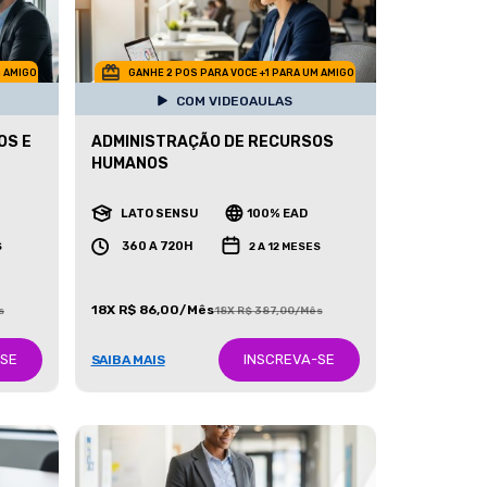
M AMIGO
GANHE 2 POS PARA VOCE +1 PARA UM AMIGO
COM VIDEOAULAS
OS E
ADMINISTRAÇÃO DE RECURSOS
HUMANOS
LATO SENSU
100% EAD
360 A 720H
S
2 A 12 MESES
18X R$ 86,00/Mês
s
18X R$ 387,00/Mês
-SE
INSCREVA-SE
SAIBA MAIS