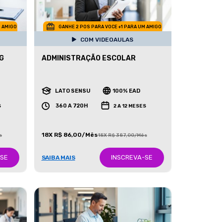
M AMIGO
GANHE 2 POS PARA VOCE +1 PARA UM AMIGO
COM VIDEOAULAS
G
ADMINISTRAÇÃO ESCOLAR
LATO SENSU
100% EAD
360 A 720H
S
2 A 12 MESES
18X R$ 86,00/Mês
s
18X R$ 387,00/Mês
-SE
INSCREVA-SE
SAIBA MAIS