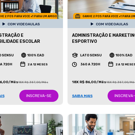
HE 2 POS PARA VOCE +1 PARA UM AMIGO
GANHE 2 POS PARA VOCE +1 PARA U
COM VIDEOAULAS
COM VIDEOAULAS
STRAÇÃO E
ADMINISTRAÇÃO E MARKETIN
ILIDADE ESCOLAR
ESPORTIVO
O SENSU
100% EAD
LATO SENSU
100% EAD
 A 720H
360 A 720H
2 A 12 MESES
2 A 12 MESE
86,00/Mês
18X R$ 86,00/Mês
18X R$ 387,00/Mês
18X R$ 387,00/Mê
INSCREVA-SE
INSCREVA
AIS
SAIBA MAIS