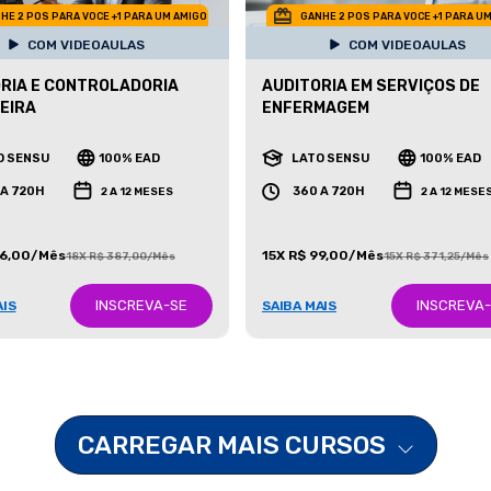
HE 2 POS PARA VOCE +1 PARA UM AMIGO
GANHE 2 POS PARA VOCE +1 PARA U
COM VIDEOAULAS
COM VIDEOAULAS
RIA E CONTROLADORIA
AUDITORIA EM SERVIÇOS DE
EIRA
ENFERMAGEM
O SENSU
100% EAD
LATO SENSU
100% EAD
 A 720H
360 A 720H
2 A 12 MESES
2 A 12 MESE
86,00/Mês
15X R$ 99,00/Mês
18X R$ 387,00/Mês
15X R$ 371,25/Mês
INSCREVA-SE
INSCREVA
AIS
SAIBA MAIS
CARREGAR MAIS CURSOS