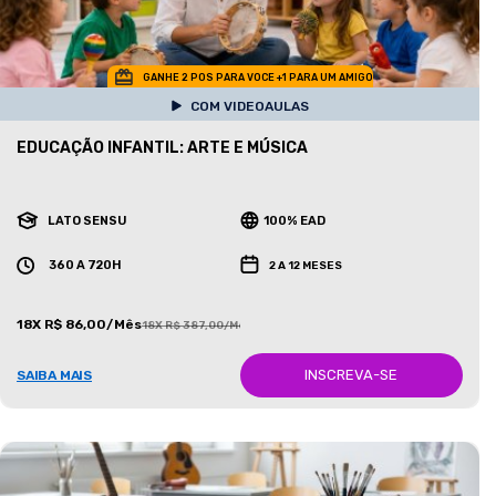
GANHE 2 POS PARA VOCE +1 PARA UM AMIGO
COM VIDEOAULAS
EDUCAÇÃO INFANTIL: ARTE E MÚSICA
LATO SENSU
100% EAD
360 A 720H
2 A 12 MESES
18X R$ 86,00/Mês
18X R$ 387,00/Mês
INSCREVA-SE
SAIBA MAIS