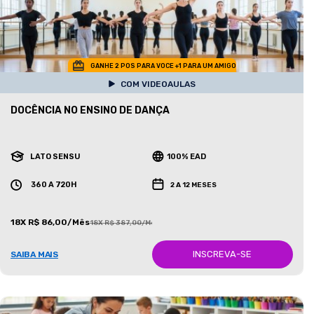
GANHE 2 POS PARA VOCE +1 PARA UM AMIGO
COM VIDEOAULAS
DOCÊNCIA NO ENSINO DE DANÇA
LATO SENSU
100% EAD
360 A 720H
2 A 12 MESES
18X R$ 86,00/Mês
18X R$ 387,00/Mês
INSCREVA-SE
SAIBA MAIS