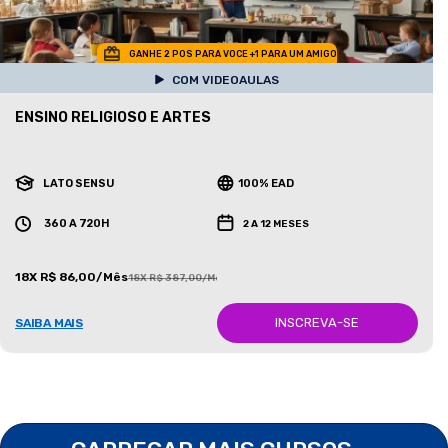
GANHE 2 POS PARA VOCE +1 PARA UM AMIGO
COM VIDEOAULAS
ENSINO RELIGIOSO E ARTES
LATO SENSU
100% EAD
360 A 720H
2 A 12 MESES
18X R$ 86,00/Mês
18X R$ 387,00/Mês
INSCREVA-SE
SAIBA MAIS