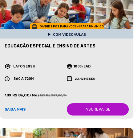
GANHE 2 POS PARA VOCE +1 PARA UM AMIGO
COM VIDEOAULAS
EDUCAÇÃO ESPECIAL E ENSINO DE ARTES
LATO SENSU
100% EAD
360 A 720H
2 A 12 MESES
18X R$ 86,00/Mês
18X R$ 387,00/Mês
INSCREVA-SE
SAIBA MAIS