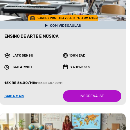
GANHE 2 POS PARA VOCE +1 PARA UM AMIGO
COM VIDEOAULAS
ENSINO DE ARTE E MÚSICA
LATO SENSU
100% EAD
360 A 720H
2 A 12 MESES
18X R$ 86,00/Mês
18X R$ 387,00/Mês
INSCREVA-SE
SAIBA MAIS