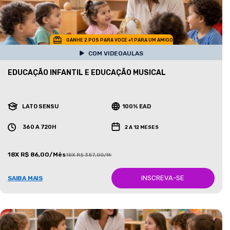
GANHE 2 POS PARA VOCE +1 PARA UM AMIGO
COM VIDEOAULAS
EDUCAÇÃO INFANTIL E EDUCAÇÃO MUSICAL
LATO SENSU
100% EAD
360 A 720H
2 A 12 MESES
18X R$ 86,00/Mês
18X R$ 387,00/Mês
INSCREVA-SE
SAIBA MAIS