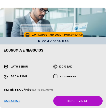
GANHE 2 POS PARA VOCE +1 PARA UM AMIGO
COM VIDEOAULAS
ECONOMIA E NEGÓCIOS
LATO SENSU
100% EAD
360 A 720H
2 A 12 MESES
18X R$ 86,00/Mês
18X R$ 387,00/Mês
INSCREVA-SE
SAIBA MAIS