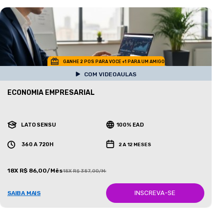
GANHE 2 POS PARA VOCE +1 PARA UM AMIGO
COM VIDEOAULAS
ECONOMIA EMPRESARIAL
LATO SENSU
100% EAD
360 A 720H
2 A 12 MESES
18X R$ 86,00/Mês
18X R$ 387,00/Mês
INSCREVA-SE
SAIBA MAIS