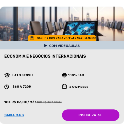
GANHE 2 POS PARA VOCE +1 PARA UM AMIGO
COM VIDEOAULAS
ECONOMIA E NEGÓCIOS INTERNACIONAIS
LATO SENSU
100% EAD
360 A 720H
2 A 12 MESES
18X R$ 86,00/Mês
18X R$ 387,00/Mês
INSCREVA-SE
SAIBA MAIS