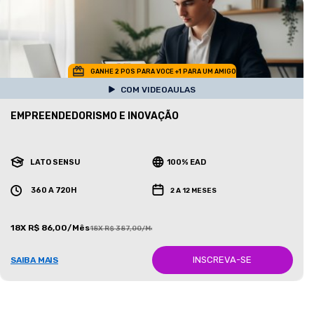
GANHE 2 POS PARA VOCE +1 PARA UM AMIGO
COM VIDEOAULAS
EMPREENDEDORISMO E INOVAÇÃO
LATO SENSU
100% EAD
360 A 720H
2 A 12 MESES
18X R$ 86,00/Mês
18X R$ 387,00/Mês
INSCREVA-SE
SAIBA MAIS