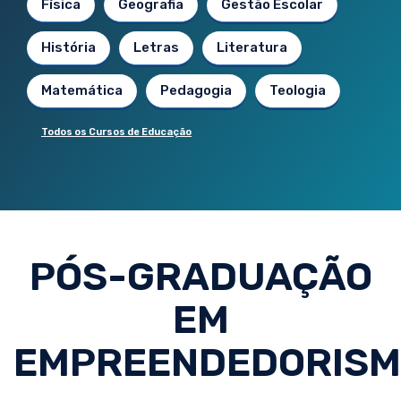
Física
Geografia
Gestão Escolar
História
Letras
Literatura
Matemática
Pedagogia
Teologia
Todos os Cursos de Educação
PÓS-GRADUAÇÃO
EM
EMPREENDEDORIS