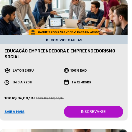
GANHE 2 POS PARA VOCE +1 PARA UM AMIGO
COM VIDEOAULAS
EDUCAÇÃO EMPREENDEDORA E EMPREENDEDORISMO
SOCIAL
LATO SENSU
100% EAD
360 A 720H
2 A 12 MESES
18X R$ 86,00/Mês
18X R$ 387,00/Mês
INSCREVA-SE
SAIBA MAIS