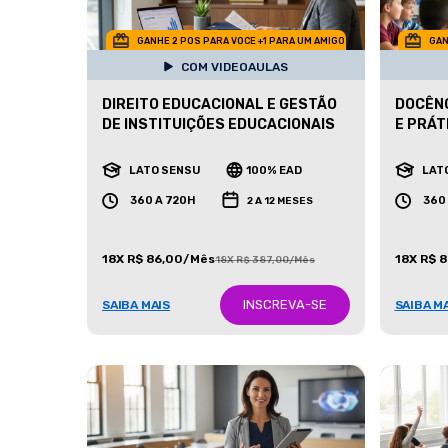
GANHE 2 POS PARA VOCE +1 PARA UM AMIGO
GAN
COM VIDEOAULAS
DIREITO EDUCACIONAL E GESTÃO
DOCÊNC
DE INSTITUIÇÕES EDUCACIONAIS
E PRÁT
LATO SENSU
100% EAD
LAT
360 A 720H
360
2 A 12 MESES
18X R$ 86,00/Mês
18X R$ 
18X R$ 387,00/Mês
INSCREVA-SE
SAIBA MAIS
SAIBA M