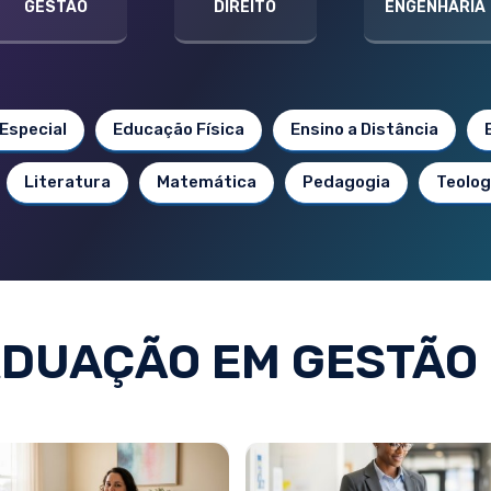
GESTÃO
DIREITO
ENGENHARIA
Especial
Educação Física
Ensino a Distância
Literatura
Matemática
Pedagogia
Teolog
DUAÇÃO EM GESTÃO