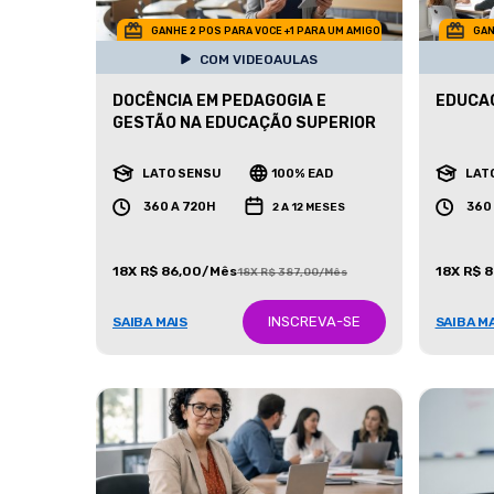
GANHE 2 POS PARA VOCE +1 PARA UM AMIGO
GAN
COM VIDEOAULAS
DOCÊNCIA EM PEDAGOGIA E
EDUCAÇ
GESTÃO NA EDUCAÇÃO SUPERIOR
LATO SENSU
100% EAD
LAT
360 A 720H
360
2 A 12 MESES
18X R$ 86,00/Mês
18X R$ 
18X R$ 387,00/Mês
INSCREVA-SE
SAIBA MAIS
SAIBA M