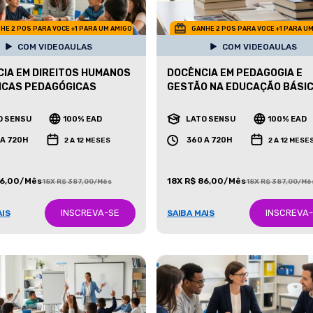
HE 2 POS PARA VOCE +1 PARA UM AMIGO
GANHE 2 POS PARA VOCE +1 PARA U
COM VIDEOAULAS
COM VIDEOAULAS
IA EM DIREITOS HUMANOS
DOCÊNCIA EM PEDAGOGIA E
ICAS PEDAGÓGICAS
GESTÃO NA EDUCAÇÃO BÁSI
O SENSU
100% EAD
LATO SENSU
100% EAD
 A 720H
360 A 720H
2 A 12 MESES
2 A 12 MESE
86,00/Mês
18X R$ 86,00/Mês
18X R$ 387,00/Mês
18X R$ 387,00/Mê
INSCREVA-SE
INSCREVA
AIS
SAIBA MAIS