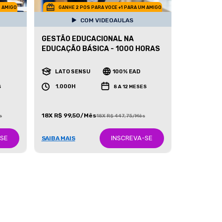
M AMIGO
GANHE 2 POS PARA VOCE +1 PARA UM AMIGO
COM VIDEOAULAS
GESTÃO EDUCACIONAL NA
EDUCAÇÃO BÁSICA - 1000 HORAS
LATO SENSU
100% EAD
1.000H
S
8 A 12 MESES
18X R$ 99,50/Mês
s
18X R$ 447,75/Mês
-SE
INSCREVA-SE
SAIBA MAIS