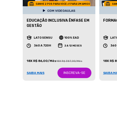
GANHE 2 POS PARA VOCE +1 PARA UM AMIGO
GAN
COM VIDEOAULAS
EDUCAÇÃO INCLUSIVA ÊNFASE EM
FORMA
GESTÃO
LATO SENSU
100% EAD
LAT
360 A 720H
360
2 A 12 MESES
18X R$ 86,00/Mês
18X R$ 
18X R$ 387,00/Mês
INSCREVA-SE
SAIBA MAIS
SAIBA M