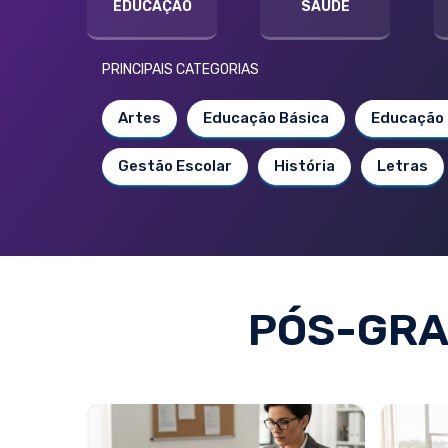
EDUCAÇÃO
SAÚDE
PRINCIPAIS CATEGORIAS
Artes
Educação Básica
Educação 
Gestão Escolar
História
Letras
PÓS-GRA