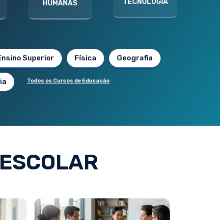
TECNOLOGIA
HUMANAS
Ensino Superior
Física
Geografia
ia
Todos os Cursos de Educação
 ESCOLAR