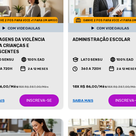
HE 2 POS PARA VOCE +1 PARA UM AMIGO
GANHE 2 POS PARA VOCE +1 PARA U
COM VIDEOAULAS
COM VIDEOAULAS
GENS DA VIOLÊNCIA
ADMINISTRAÇÃO ESCOLAR
 CRIANÇAS E
SCENTES
O SENSU
100% EAD
LATO SENSU
100% EAD
 A 720H
360 A 720H
2 A 12 MESES
2 A 12 MESE
86,00/Mês
18X R$ 86,00/Mês
18X R$ 387,00/Mês
18X R$ 387,00/Mê
INSCREVA-SE
INSCREVA
AIS
SAIBA MAIS