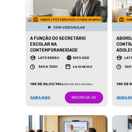
GANHE 2 POS PARA VOCE +1 PARA UM AMIGO
GAN
COM VIDEOAULAS
A FUNÇÃO DO SECRETÁRIO
ABORDA
ESCOLAR NA
CONTRA
CONTEMPORANEIDADE
ADOLE
LATO SENSU
100% EAD
LAT
360 A 720H
360
2 A 12 MESES
18X R$ 86,00/Mês
18X R$ 
18X R$ 387,00/Mês
INSCREVA-SE
SAIBA MAIS
SAIBA M