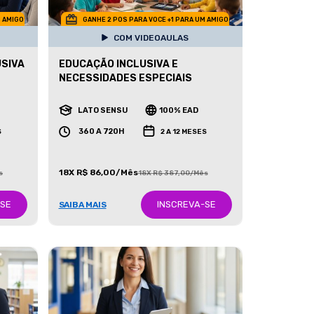
M AMIGO
GANHE 2 POS PARA VOCE +1 PARA UM AMIGO
COM VIDEOAULAS
USIVA
EDUCAÇÃO INCLUSIVA E
NECESSIDADES ESPECIAIS
LATO SENSU
100% EAD
360 A 720H
S
2 A 12 MESES
18X R$ 86,00/Mês
s
18X R$ 387,00/Mês
-SE
INSCREVA-SE
SAIBA MAIS