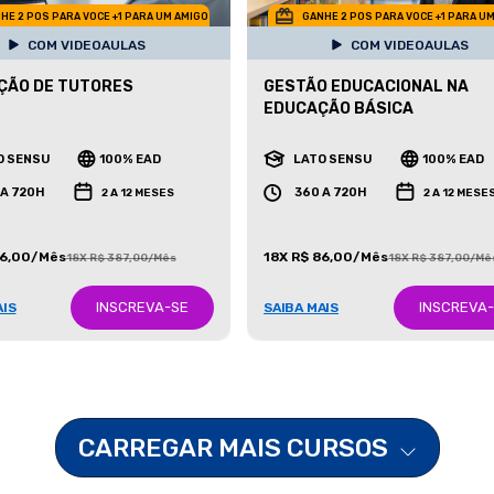
HE 2 POS PARA VOCE +1 PARA UM AMIGO
GANHE 2 POS PARA VOCE +1 PARA U
COM VIDEOAULAS
COM VIDEOAULAS
ÇÃO DE TUTORES
GESTÃO EDUCACIONAL NA
EDUCAÇÃO BÁSICA
O SENSU
100% EAD
LATO SENSU
100% EAD
 A 720H
360 A 720H
2 A 12 MESES
2 A 12 MESE
86,00/Mês
18X R$ 86,00/Mês
18X R$ 387,00/Mês
18X R$ 387,00/Mê
INSCREVA-SE
INSCREVA
AIS
SAIBA MAIS
CARREGAR MAIS CURSOS