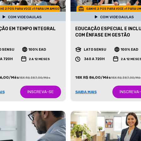
HE 2 POS PARA VOCE +1 PARA UM AMIGO
GANHE 2 POS PARA VOCE +1 PARA U
COM VIDEOAULAS
COM VIDEOAULAS
ÃO EM TEMPO INTEGRAL
EDUCAÇÃO ESPECIAL E INCL
COM ÊNFASE EM GESTÃO
O SENSU
100% EAD
LATO SENSU
100% EAD
 A 720H
360 A 720H
2 A 12 MESES
2 A 12 MESE
86,00/Mês
18X R$ 86,00/Mês
18X R$ 387,00/Mês
18X R$ 387,00/Mê
INSCREVA-SE
INSCREVA
AIS
SAIBA MAIS