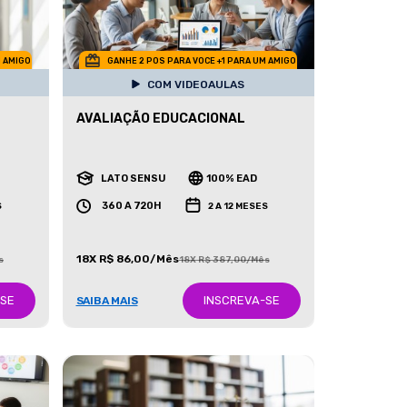
M AMIGO
GANHE 2 POS PARA VOCE +1 PARA UM AMIGO
COM VIDEOAULAS
AVALIAÇÃO EDUCACIONAL
LATO SENSU
100% EAD
360 A 720H
S
2 A 12 MESES
18X R$ 86,00/Mês
s
18X R$ 387,00/Mês
-SE
INSCREVA-SE
SAIBA MAIS