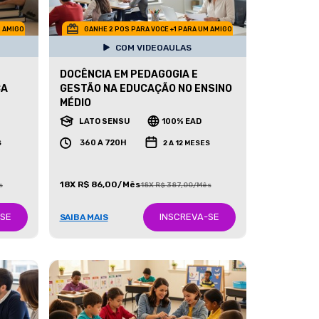
M AMIGO
GANHE 2 POS PARA VOCE +1 PARA UM AMIGO
COM VIDEOAULAS
DOCÊNCIA EM PEDAGOGIA E
CA
GESTÃO NA EDUCAÇÃO NO ENSINO
MÉDIO
LATO SENSU
100% EAD
360 A 720H
S
2 A 12 MESES
18X R$ 86,00/Mês
s
18X R$ 387,00/Mês
-SE
INSCREVA-SE
SAIBA MAIS