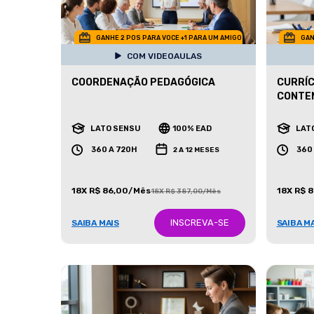
GANHE 2 POS PARA VOCE +1 PARA UM AMIGO
GAN
COM VIDEOAULAS
COORDENAÇÃO PEDAGÓGICA
CURRÍC
CONTE
LATO SENSU
100% EAD
LAT
360 A 720H
360
2 A 12 MESES
18X R$ 86,00/Mês
18X R$ 
18X R$ 387,00/Mês
INSCREVA-SE
SAIBA MAIS
SAIBA M