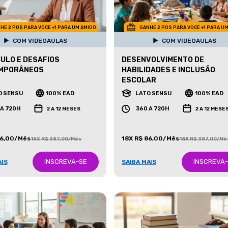
HE 2 POS PARA VOCE +1 PARA UM AMIGO
GANHE 2 POS PARA VOCE +1 PARA U
COM VIDEOAULAS
COM VIDEOAULAS
ULO E DESAFIOS
DESENVOLVIMENTO DE
MPORÂNEOS
HABILIDADES E INCLUSÃO
ESCOLAR
O SENSU
100% EAD
LATO SENSU
100% EAD
 A 720H
360 A 720H
2 A 12 MESES
2 A 12 MESE
86,00/Mês
18X R$ 86,00/Mês
18X R$ 387,00/Mês
18X R$ 387,00/Mê
INSCREVA-SE
INSCREVA
AIS
SAIBA MAIS