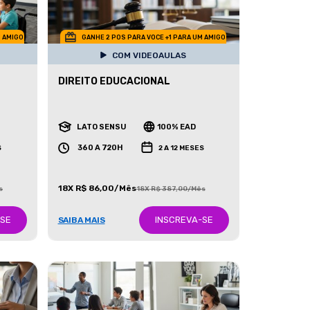
M AMIGO
GANHE 2 POS PARA VOCE +1 PARA UM AMIGO
COM VIDEOAULAS
DIREITO EDUCACIONAL
LATO SENSU
100% EAD
360 A 720H
S
2 A 12 MESES
18X R$ 86,00/Mês
s
18X R$ 387,00/Mês
-SE
INSCREVA-SE
SAIBA MAIS