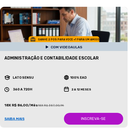
GANHE 2 POS PARA VOCE +1 PARA UM AMIGO
COM VIDEOAULAS
ADMINISTRAÇÃO E CONTABILIDADE ESCOLAR
LATO SENSU
100% EAD
360 A 720H
2 A 12 MESES
18X R$ 86,00/Mês
18X R$ 387,00/Mês
INSCREVA-SE
SAIBA MAIS