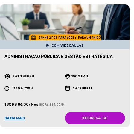
GANHE 2 POS PARA VOCE +1 PARA UM AMIGO
COM VIDEOAULAS
ADMINISTRAÇÃO PÚBLICA E GESTÃO ESTRATÉGICA
LATO SENSU
100% EAD
360 A 720H
2 A 12 MESES
18X R$ 86,00/Mês
18X R$ 387,00/Mês
INSCREVA-SE
SAIBA MAIS