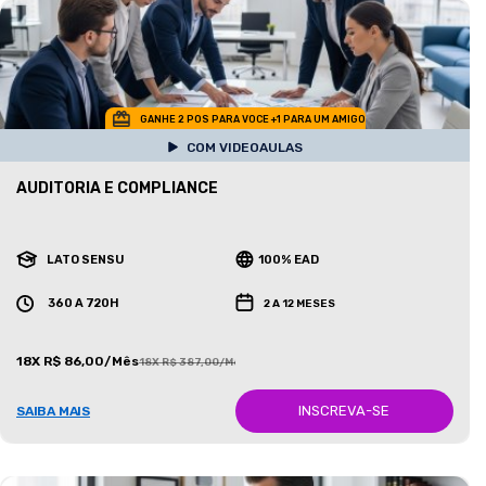
GANHE 2 POS PARA VOCE +1 PARA UM AMIGO
COM VIDEOAULAS
AUDITORIA E COMPLIANCE
LATO SENSU
100% EAD
360 A 720H
2 A 12 MESES
18X R$ 86,00/Mês
18X R$ 387,00/Mês
INSCREVA-SE
SAIBA MAIS