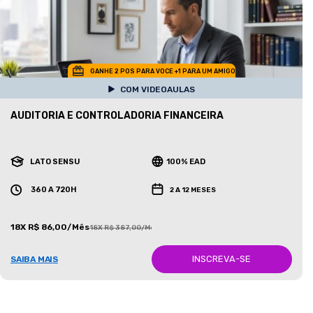
GANHE 2 POS PARA VOCE +1 PARA UM AMIGO
COM VIDEOAULAS
AUDITORIA E CONTROLADORIA FINANCEIRA
LATO SENSU
100% EAD
360 A 720H
2 A 12 MESES
18X R$ 86,00/Mês
18X R$ 387,00/Mês
INSCREVA-SE
SAIBA MAIS