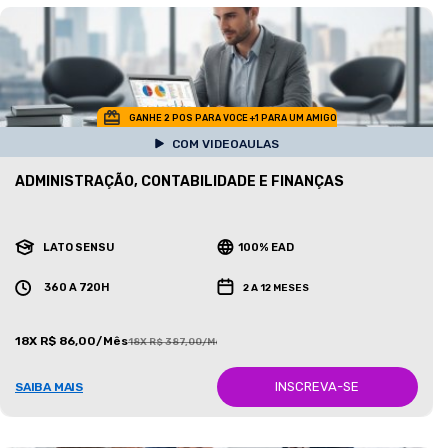
GANHE 2 POS PARA VOCE +1 PARA UM AMIGO
COM VIDEOAULAS
ADMINISTRAÇÃO, CONTABILIDADE E FINANÇAS
LATO SENSU
100% EAD
360 A 720H
2 A 12 MESES
18X R$ 86,00/Mês
18X R$ 387,00/Mês
INSCREVA-SE
SAIBA MAIS