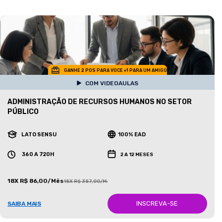
GANHE 2 POS PARA VOCE +1 PARA UM AMIGO
COM VIDEOAULAS
ADMINISTRAÇÃO DE RECURSOS HUMANOS NO SETOR
PÚBLICO
LATO SENSU
100% EAD
360 A 720H
2 A 12 MESES
18X R$ 86,00/Mês
18X R$ 387,00/Mês
INSCREVA-SE
SAIBA MAIS