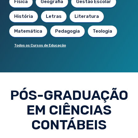
Física
Geografia
Gestão Escolar
História
Letras
Literatura
Matemática
Pedagogia
Teologia
Todos os Cursos de Educação
PÓS-GRADUAÇÃO
EM CIÊNCIAS
CONTÁBEIS